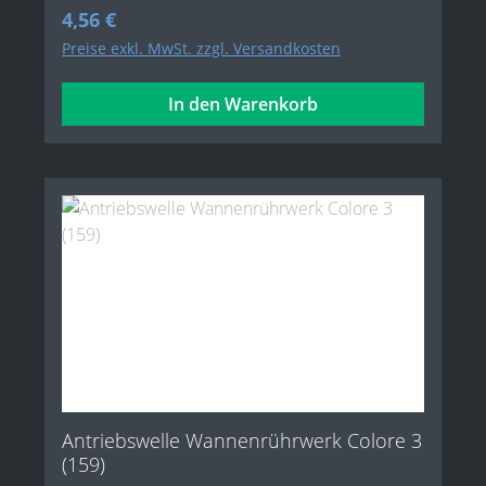
Regulärer Preis:
4,56 €
Preise exkl. MwSt. zzgl. Versandkosten
In den Warenkorb
Antriebswelle Wannenrührwerk Colore 3
(159)