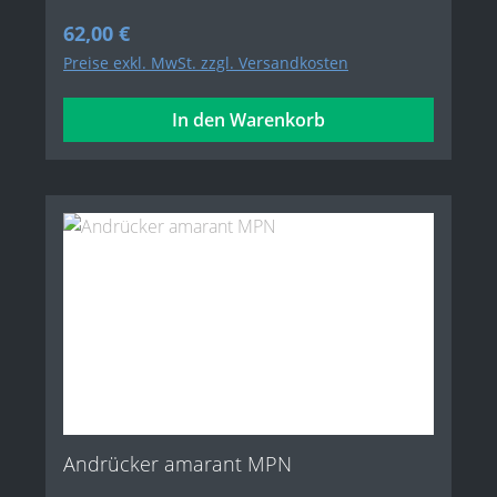
Regulärer Preis:
62,00 €
Preise exkl. MwSt. zzgl. Versandkosten
In den Warenkorb
Andrücker amarant MPN