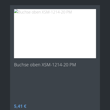
Buchse oben XSM-1214-20 PM
Regulärer Preis:
5,41 €