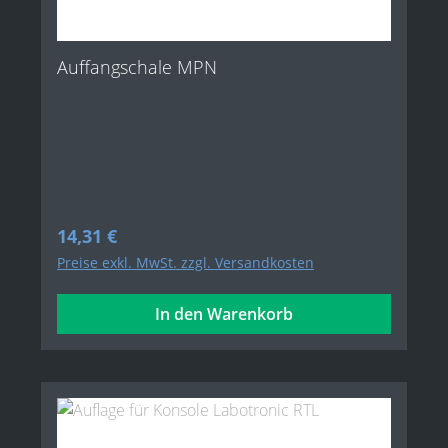
Auffangschale MPN
Regulärer Preis:
14,31 €
Preise exkl. MwSt. zzgl. Versandkosten
In den Warenkorb