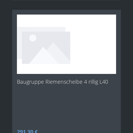
Baugruppe Riemenscheibe 4 rillig L40
Regulärer Preis:
291,30 €