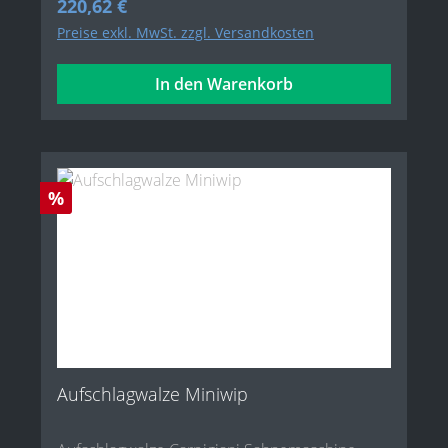
Regulärer Preis:
220,62 €
Preise exkl. MwSt. zzgl. Versandkosten
In den Warenkorb
Rabatt
%
Aufschlagwalze Miniwip