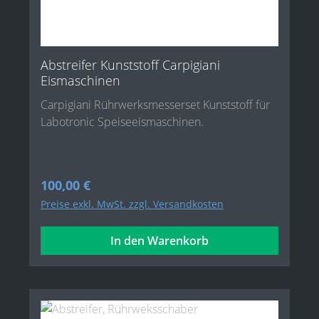
Abstreifer Kunststoff Carpigiani
Eismaschinen
Carpigiani Rührwerksmesserset Kunststoff für
Labotronic Speiseeismaschinen.
Regulärer Preis:
100,00 €
Preise exkl. MwSt. zzgl. Versandkosten
In den Warenkorb