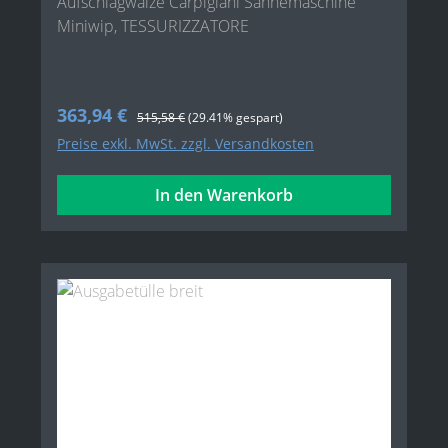
Aufschlagwalze Carpigiani Sahnemaschine
Miniwip, TESSURIZZATORE
Verkaufspreis:
363,94 €
Regulärer Preis:
515,58 €
(29.41% gespart)
Preise exkl. MwSt. zzgl. Versandkosten
In den Warenkorb