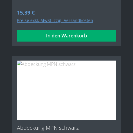
Regulärer Preis:
15,39 €
Preise exkl. MwSt. zzgl. Versandkosten
In den Warenkorb
Abdeckung MPN schwarz