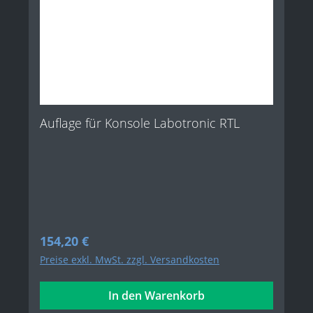
Auflage für Konsole Labotronic RTL
Regulärer Preis:
154,20 €
Preise exkl. MwSt. zzgl. Versandkosten
In den Warenkorb