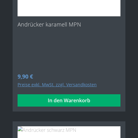
Andrücker karamell MPN
Regulärer Preis:
9,90 €
Preise exkl. MwSt. zzgl. Versandkosten
In den Warenkorb