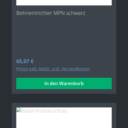
Bohnentrichter MPN schwarz
Regulärer Preis:
65,07 €
Preise exkl. MwSt. zzgl. Versandkosten
In den Warenkorb