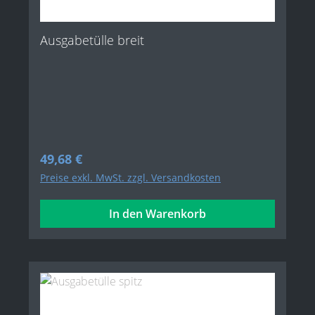
Ausgabetülle breit
Regulärer Preis:
49,68 €
Preise exkl. MwSt. zzgl. Versandkosten
In den Warenkorb