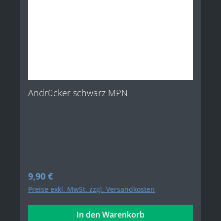
Andrücker schwarz MPN
Regulärer Preis:
9,90 €
Preise exkl. MwSt. zzgl. Versandkosten
In den Warenkorb