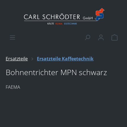
alt springen
Ware
Ersatzteile
Ersatzteile Kaffeetechnik
Bohnentrichter MPN schwarz
FAEMA
Bildergalerie überspringen