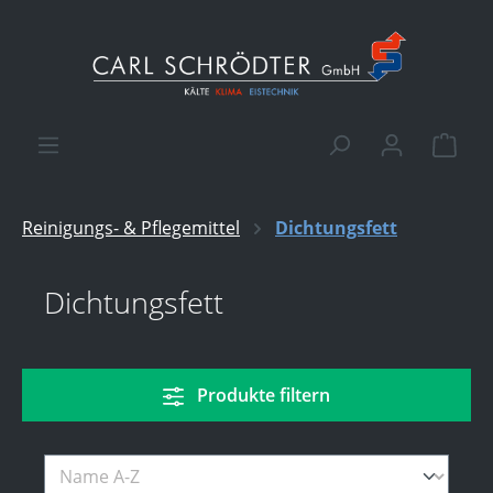
alt springen
Ware
Reinigungs- & Pflegemittel
Dichtungsfett
Dichtungsfett
Produkte filtern