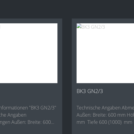
BK3 GN2/3
nformationen "BK3 GN2/3"
Technische Angaben Abmessungen
Außen: Breite: 600 mm Höhe: 400
Außen: Breite: 600
mm Tiefe 600 (1000) mm 
: 400 mm Tiefe 805
1: 3 x GN 2/3 (mm) 354 x 3