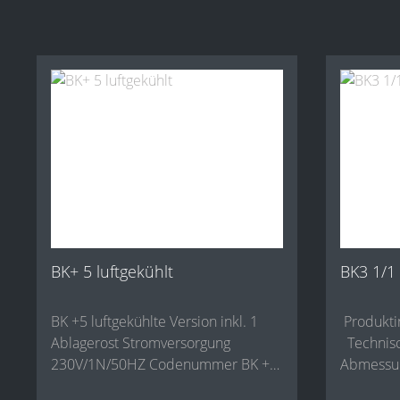
BK+ 5 luftgekühlt
BK3 1/1
BK +5 luftgekühlte Version inkl. 1
Produkti
Ablagerost Stromversorgung
Technische Angaben
230V/1N/50HZ Codenummer BK +5
Abmessungen 
luftgekühlt Außenlänge 800 mm
mm Höhe