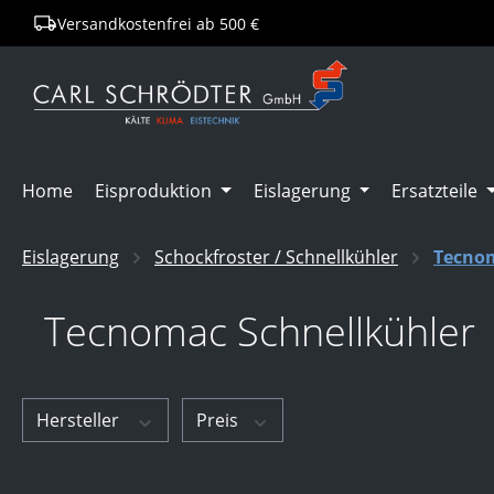
Versandkostenfrei ab 500 €
springen
Zur Hauptnavigation springen
Home
Eisproduktion
Eislagerung
Ersatzteile
Eislagerung
Schockfroster / Schnellkühler
Tecnom
Tecnomac Schnellkühler
Hersteller
Preis