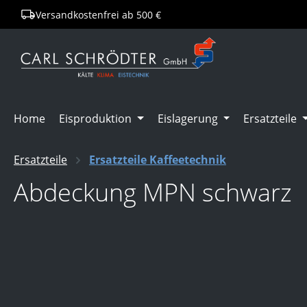
Versandkostenfrei ab 500 €
springen
Zur Hauptnavigation springen
Home
Eisproduktion
Eislagerung
Ersatzteile
Ersatzteile
Ersatzteile Kaffeetechnik
Abdeckung MPN schwarz
Bildergalerie überspringen