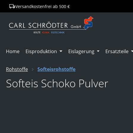
Versandkostenfrei ab 500 €
springen
Zur Hauptnavigation springen
Home
Eisproduktion
Eislagerung
Ersatzteile
Rohstoffe
Softeisrohstoffe
Softeis Schoko Pulver
Bildergalerie überspringen