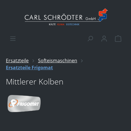
alt springen
Ware
Ersatzteile
Softeismaschinen
Ersatzteile Frigomat
Mittlerer Kolben
Bildergalerie überspringen