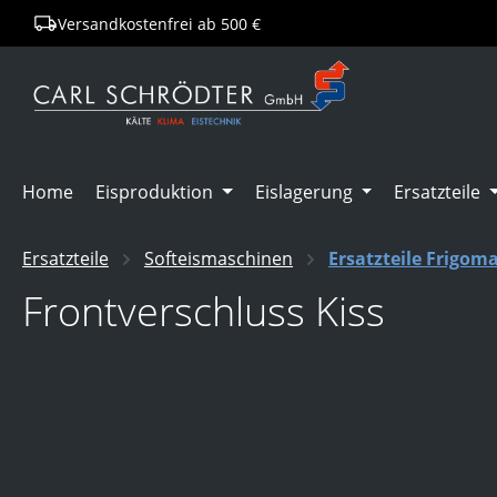
Versandkostenfrei ab 500 €
springen
Zur Hauptnavigation springen
Home
Eisproduktion
Eislagerung
Ersatzteile
Ersatzteile
Softeismaschinen
Ersatzteile Frigom
Frontverschluss Kiss
Bildergalerie überspringen