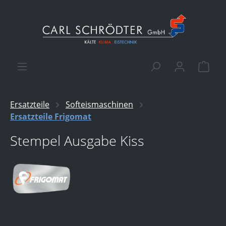
alt springen
Ware
Ersatzteile
Softeismaschinen
Ersatzteile Frigomat
Stempel Ausgabe Kiss
Bildergalerie überspringen