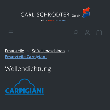
alt springen
Ware
Ersatzteile
Softeismaschinen
Ersatzteile Carpigiani
Wellendichtung
Bildergalerie überspringen