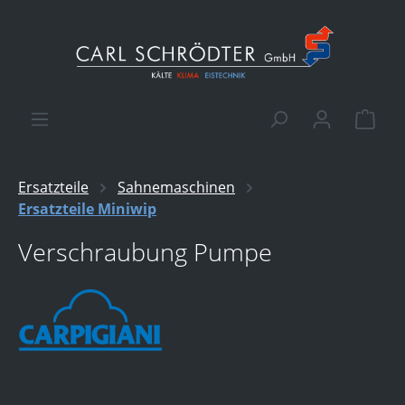
alt springen
Ware
Ersatzteile
Sahnemaschinen
Ersatzteile Miniwip
Verschraubung Pumpe
Bildergalerie überspringen