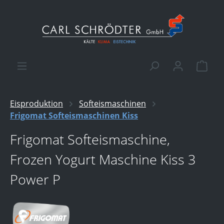
alt springen
Ware
Eisproduktion
Softeismaschinen
Frigomat Softeismaschinen Kiss
Frigomat Softeismaschine,
Frozen Yogurt Maschine Kiss 3
Power P