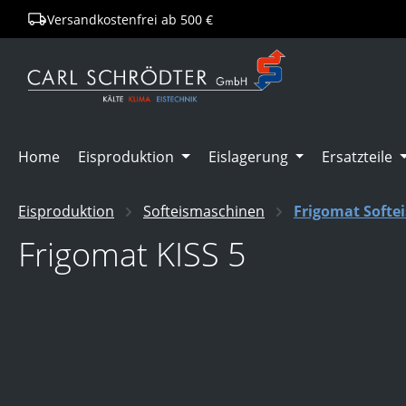
Versandkostenfrei ab 500 €
springen
Zur Hauptnavigation springen
Home
Eisproduktion
Eislagerung
Ersatzteile
Eisproduktion
Softeismaschinen
Frigomat Softe
Frigomat KISS 5
Bildergalerie überspringen