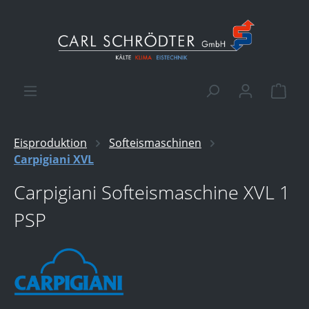
alt springen
Ware
Eisproduktion
Softeismaschinen
Carpigiani XVL
Carpigiani Softeismaschine XVL 1
PSP