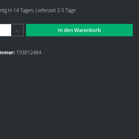
ig in 14 Tagen, Lieferzeit 2-5 Tage
Anzahl: Gib den gewünschten Wert ein ode
In den Warenkorb
ummer:
193012484