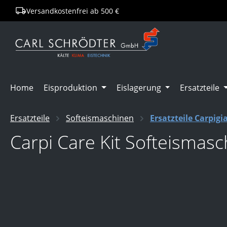
Versandkostenfrei ab 500 €
springen
Zur Hauptnavigation springen
Home
Eisproduktion
Eislagerung
Ersatzteile
Ersatzteile
Softeismaschinen
Ersatzteile Carpigi
Carpi Care Kit Softeismasc
Bildergalerie überspringen