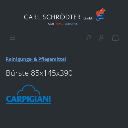
alt springen
Ware
Reinigungs- & Pflegemittel
Bürste 85x145x390
Bildergalerie überspringen