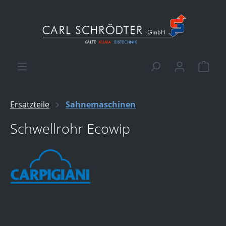
alt springen
Ware
Ersatzteile
Sahnemaschinen
Schwellrohr Ecowip
Bildergalerie überspringen