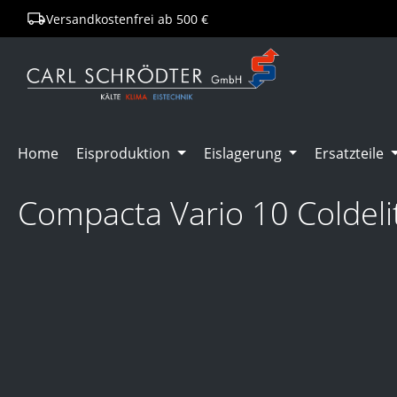
Versandkostenfrei ab 500 €
springen
Zur Hauptnavigation springen
Home
Eisproduktion
Eislagerung
Ersatzteile
Compacta Vario 10 Coldeli
Bildergalerie überspringen