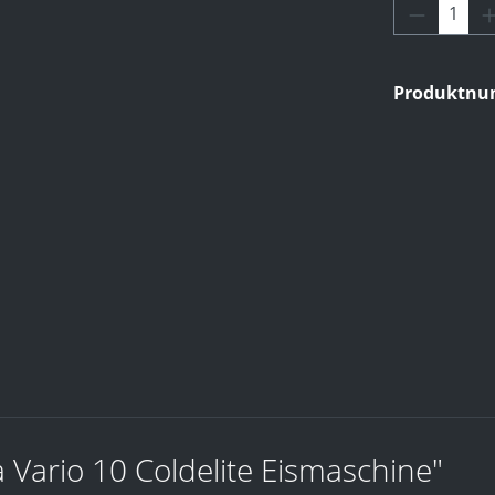
Produkt 
Produktn
Vario 10 Coldelite Eismaschine"