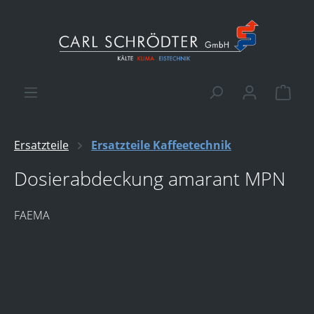
alt springen
Ware
Ersatzteile
Ersatzteile Kaffeetechnik
Dosierabdeckung amarant MPN
FAEMA
Bildergalerie überspringen