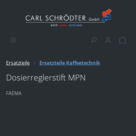
alt springen
Ware
Ersatzteile
Ersatzteile Kaffeetechnik
Dosierreglerstift MPN
FAEMA
Bildergalerie überspringen