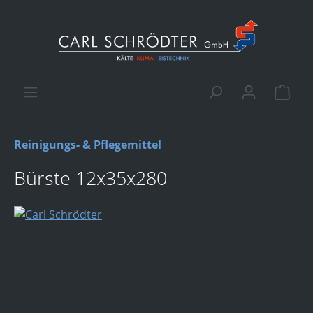
alt springen
Ware
Reinigungs- & Pflegemittel
Bürste 12x35x280
Bildergalerie überspringen