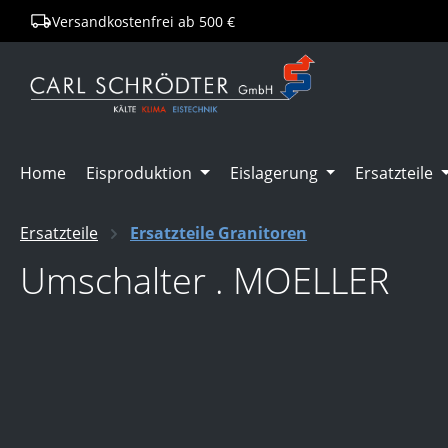
Versandkostenfrei ab 500 €
springen
Zur Hauptnavigation springen
Home
Eisproduktion
Eislagerung
Ersatzteile
Ersatzteile
Ersatzteile Granitoren
Umschalter . MOELLER
Bildergalerie überspringen